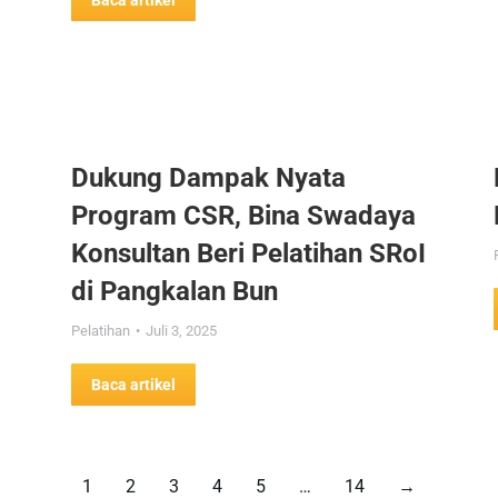
Baca artikel
Dukung Dampak Nyata
Program CSR, Bina Swadaya
Konsultan Beri Pelatihan SRoI
di Pangkalan Bun
Pelatihan
Juli 3, 2025
Baca artikel
1
2
3
4
5
…
14
→