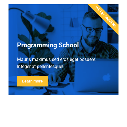
WE RECOMMEND
Programming School
Mauris maximus sed eros eget posuere.
Integer at pellentesque!
Learn more