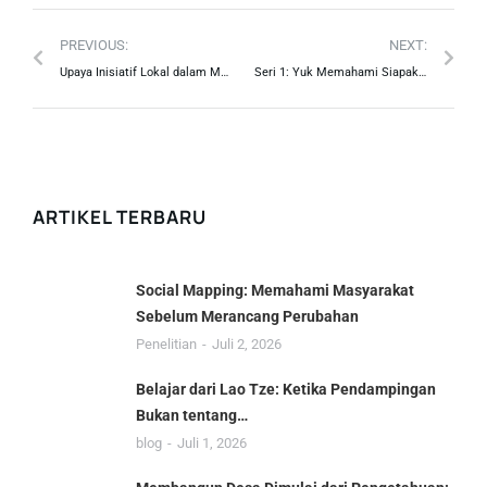
PREVIOUS:
NEXT:
Upaya Inisiatif Lokal dalam Memperjuangkan Ekosistem Mangrove sebagai Penjaga Garis Pantai
Seri 1: Yuk Memahami Siapakah Laki-laki dan Perempuan dalam Kesetaraan Gender
ARTIKEL TERBARU
Social Mapping: Memahami Masyarakat
Sebelum Merancang Perubahan
Penelitian
Juli 2, 2026
Belajar dari Lao Tze: Ketika Pendampingan
Bukan tentang…
blog
Juli 1, 2026