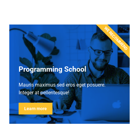
WE RECOMMEND
Programming School
Mauris maximus sed eros eget posuere.
Integer at pellentesque!
Learn more