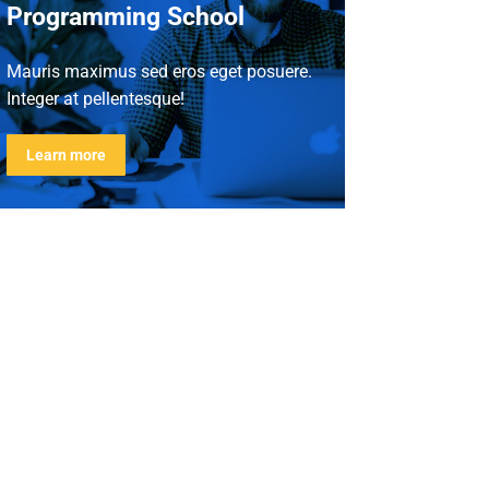
Programming School
Mauris maximus sed eros eget posuere.
Integer at pellentesque!
Learn more