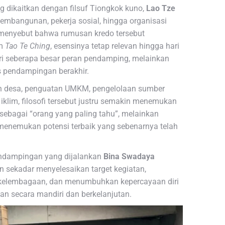
g dikaitkan dengan filsuf Tiongkok kuno,
Lao Tze
 pembangunan, pekerja sosial, hingga organisasi
menyebut bahwa rumusan kredo tersebut
am
Tao Te Ching
, esensinya tetap relevan hingga hari
ri seberapa besar peran pendamping, melainkan
s pendampingan berakhir.
 desa, penguatan UMKM, pengelolaan sumber
klim, filosofi tersebut justru semakin menemukan
 sebagai “orang yang paling tahu”, melainkan
menemukan potensi terbaik yang sebenarnya telah
pendampingan yang dijalankan
Bina Swadaya
 sekadar menyelesaikan target kegiatan,
kelembagaan, dan menumbuhkan kepercayaan diri
 secara mandiri dan berkelanjutan.