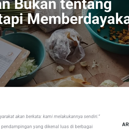
n Bukan tentang
etapi Memberdayak
syarakat akan berkata: kami melakukannya sendiri.”
AR
fi pendampingan yang dikenal luas di berbagai