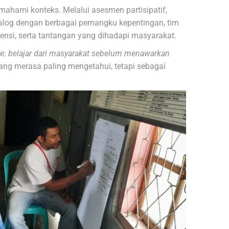
ahami konteks. Melalui asesmen partisipatif,
ialog dengan berbagai pemangku kepentingan, tim
nsi, serta tantangan yang dihadapi masyarakat.
ze:
belajar dari masyarakat sebelum menawarkan
ang merasa paling mengetahui, tetapi sebagai