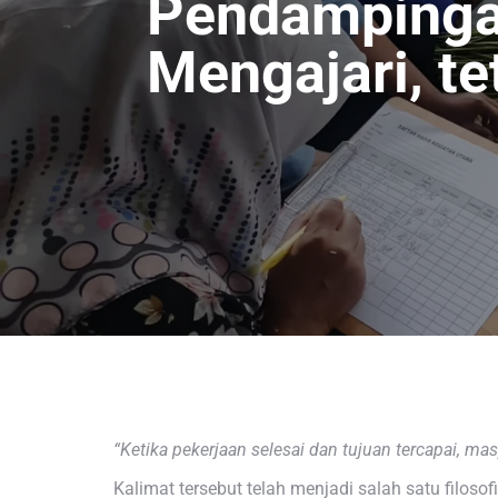
Pendampinga
Mengajari, t
“Ketika pekerjaan selesai dan tujuan tercapai, ma
Kalimat tersebut telah menjadi salah satu filoso