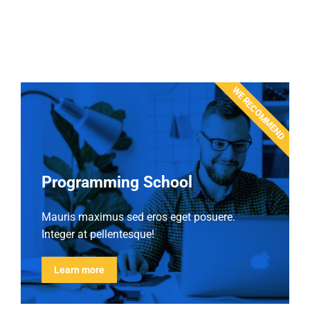
WE RECOMMEND
Programming School
Mauris maximus sed eros eget posuere.
Integer at pellentesque!
Learn more