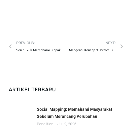
PREVIOUS:
NEXT:
Seri 1: Yuk Memahami Siapakah Laki-laki dan Perempuan dalam Kesetaraan Gender
Mengenal Konsep 3 Bottom Line dalam CSR
ARTIKEL TERBARU
Social Mapping: Memahami Masyarakat
Sebelum Merancang Perubahan
Penelitian
Juli 2, 2026