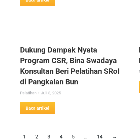
Baca artikel
Dukung Dampak Nyata
Program CSR, Bina Swadaya
Konsultan Beri Pelatihan SRoI
di Pangkalan Bun
Pelatihan
Juli 3, 2025
Baca artikel
1
2
3
4
5
…
14
→