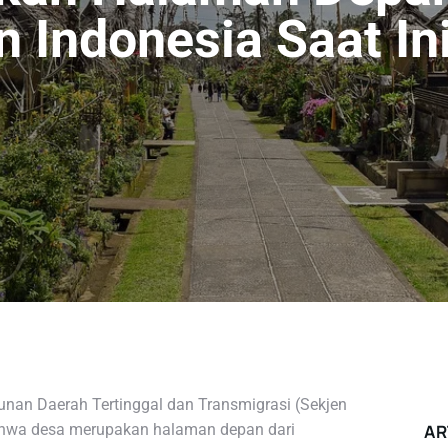
Indonesia Saat In
unan Daerah Tertinggal dan Transmigrasi (Sekjen
hwa desa merupakan halaman depan dari
AR