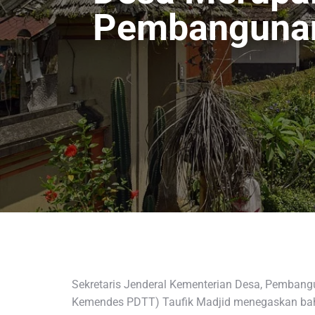
Pembangunan 
Sekretaris Jenderal Kementerian Desa, Pembang
Kemendes PDTT) Taufik Madjid menegaskan ba