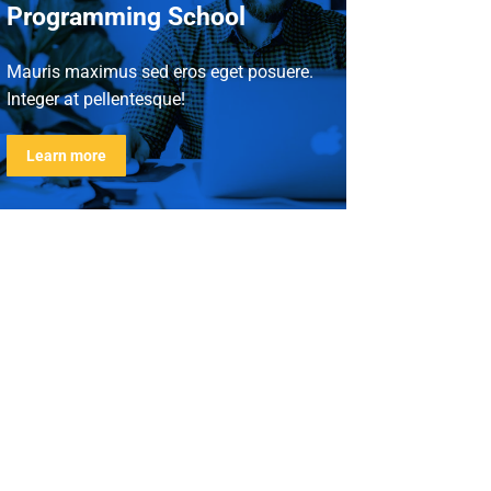
Programming School
Mauris maximus sed eros eget posuere.
Integer at pellentesque!
Learn more