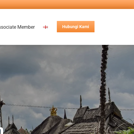
ssociate Member
Hubungi Kami
n