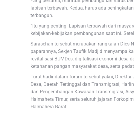
Yang pertama, manfaat pembangunan harus bena
lapisan terbawah. Kedua, harus ada peningkat
terbangun.
“Itu yang penting. Lapisan terbawah dari masyara
kebijakan-kebijakan pembangunan saat ini. Setel
Sarasehan tersebut merupakan rangkaian Dies Na
paparannya, Sekjen Taufik Madjid menyampaikan
revitalisasi BUMDes, digitalisasi ekonomi des
ketahanan pangan masyarakat desa, serta padat 
Turut hadir dalam forum tersebut yakni, Direkt
Desa, Daerah Tertinggal dan Transmigrasi, Harli
dan Pengembangan Kawasan Transmigrasi, Aisya
Halmahera Timur, serta seluruh jajaran Forkopi
Halmahera Barat.