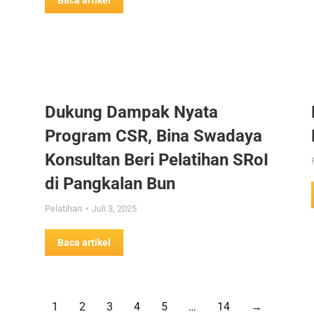
Baca artikel
Dukung Dampak Nyata
Program CSR, Bina Swadaya
Konsultan Beri Pelatihan SRoI
di Pangkalan Bun
Pelatihan
Juli 3, 2025
Baca artikel
1
2
3
4
5
…
14
→