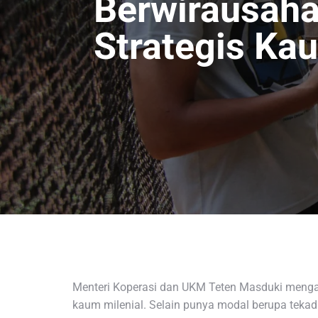
Berwirausaha
Strategis Ka
Menteri Koperasi dan UKM Teten Masduki mengata
kaum milenial. Selain punya modal berupa tekad 