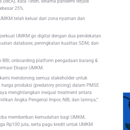
(IdEA), kata Teten, selama pandemi terjadi
sebesar 25%.
 UMKM telah keluar dari zona nyaman dan
perkuat UMKM go digital dengan dua pendekatan.
guatan database, peningkatan kualitas SDM, dan
.
e BBI, onboarding platform pengadaan barang &
nformasi Ekspor UMKM.
, kami mendorong semua stakeholder untuk
harga produksi (predatory pricing) dalam PMSE
paya menghilangkan inequal treatment antara
milikan Angka Pengenal Impor, NIB, dan lainnya,”
coba memberikan kemudahan bagi UMKM,
gga Rp100 juta, serta pagu kredit untuk UMKM