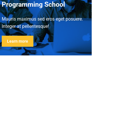
Programming School
Mauris maximus sed eros eget posuere.
Integer at pellentesque!
Learn more