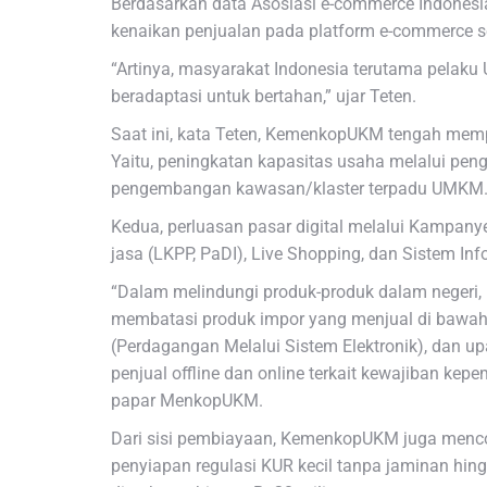
Berdasarkan data Asosiasi e-commerce Indonesia 
kenaikan penjualan pada platform e-commerce 
“Artinya, masyarakat Indonesia terutama pelaku
beradaptasi untuk bertahan,” ujar Teten.
Saat ini, kata Teten, KemenkopUKM tengah mem
Yaitu, peningkatan kapasitas usaha melalui pen
pengembangan kawasan/klaster terpadu UMKM
Kedua, perluasan pasar digital melalui Kampany
jasa (LKPP, PaDI), Live Shopping, dan Sistem I
“Dalam melindungi produk-produk dalam negeri
membatasi produk impor yang menjual di bawah 
(Perdagangan Melalui Sistem Elektronik), dan u
penjual offline dan online terkait kewajiban kepe
papar MenkopUKM.
Dari sisi pembiayaan, KemenkopUKM juga men
penyiapan regulasi KUR kecil tanpa jaminan hin