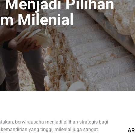
 Menjadi Pilihan
um Milenial
kan, berwirausaha menjadi pilihan strategis bagi
kemandirian yang tinggi, milenial juga sangat
AR