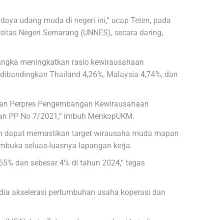
daya udang muda di negeri ini,” ucap Teten, pada
rsitas Negeri Semarang (UNNES), secara daring,
 rangka meningkatkan rasio kewirausahaan
h dibandingkan Thailand 4,26%, Malaysia 4,74%, dan
gan Perpres Pengembangan Kewirausahaan
a dan PP No 7/2021,” imbuh MenkopUKM.
kan dapat memastikan target wirausaha muda mapan
membuka seluas-luasnya lapangan kerja.
,55% dan sebesar 4% di tahun 2024,” tegas
ia akselerasi pertumbuhan usaha koperasi dan