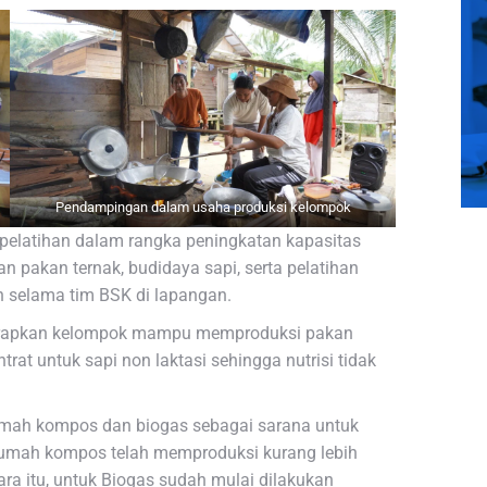
Pendampingan dalam usaha produksi kelompok
pelatihan dalam rangka peningkatan kapasitas
n pakan ternak, budidaya sapi, serta pelatihan
n selama tim BSK di lapangan.
iharapkan kelompok mampu memproduksi pakan
trat untuk sapi non laktasi sehingga nutrisi tidak
mah kompos dan biogas sebagai sarana untuk
 rumah kompos telah memproduksi kurang lebih
a itu, untuk Biogas sudah mulai dilakukan