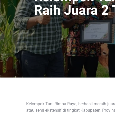
Raih Juara 2
Kelompok Tani Rimba Raya, berhasil meraih juar
atau semi ekstensif di tingkat Kabupaten, Prov