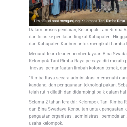
Tim penilai saat mengunjungi Kelompok Tani Rimba Raya
Dalam proses penilaian, Kelompok Tani Rimba Ra
dan lolos ke penilaian tingkat Kabupaten. Hingg
dari Kabupaten Kaubun untuk mengikuti Lomba 
Menurut team leader pemberdayaan Bina Swada
Kelompok Tani Rimba Raya percaya diri meraih p
inovasi pemanfaatan limbah kotoran ternak, dan 
“Rimba Raya secara administrasi memenuhi dan
kandang, dan penggunaan teknologi pakan. Seb
telah rutin dilatih dan didampingi baik dalam h
Selama 2 tahun terakhir, Kelompok Tani Rimba R
dan Bina Swadaya Konsultan untuk penguatan ke
penguatan organisasi, administrasi, permodalan
usaha kelompok.