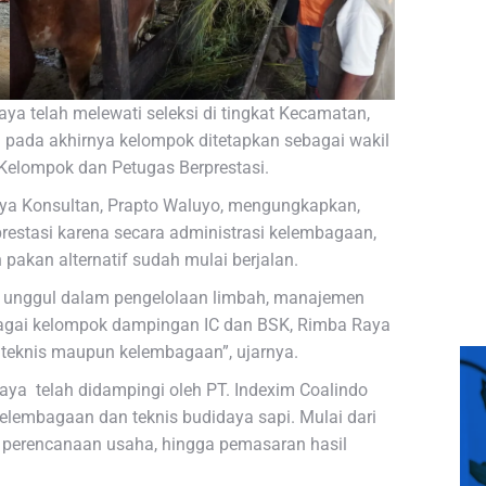
ya telah melewati seleksi di tingkat Kecamatan,
a pada akhirnya kelompok ditetapkan sebagai wakil
Kelompok dan Petugas Berprestasi.
ya Konsultan, Prapto Waluyo, mengungkapkan,
restasi karena secara administrasi kelembagaan,
pakan alternatif sudah mulai berjalan.
 unggul dalam pengelolaan limbah, manajemen
agai kelompok dampingan IC dan BSK, Rimba Raya
al teknis maupun kelembagaan”, ujarnya.
aya telah didampingi oleh PT. Indexim Coalindo
lembagaan dan teknis budidaya sapi. Mulai dari
, perencanaan usaha, hingga pemasaran hasil