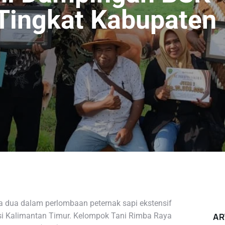
 Tingkat Kabupaten
a dua dalam perlombaan peternak sapi ekstensif
insi Kalimantan Timur. Kelompok Tani Rimba Raya
AR