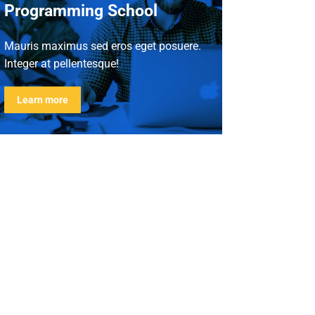
Programming School
Mauris maximus sed eros eget posuere.
Integer at pellentesque!
Learn more