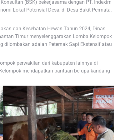
onsultan (BSK) bekerjasama dengan PT. Indexim
omi Lokal Potensial Desa, di Desa Bukit Permata,
rnakan dan Kesehatan Hewan Tahun 2024, Dinas
imantan Timur menyelenggarakan Lomba Kelompok
ng dilombakan adalah Peternak Sapi Ekstensif atau
mpok perwakilan dari kabupaten lainnya di
i, Kelompok mendapatkan bantuan berupa kandang