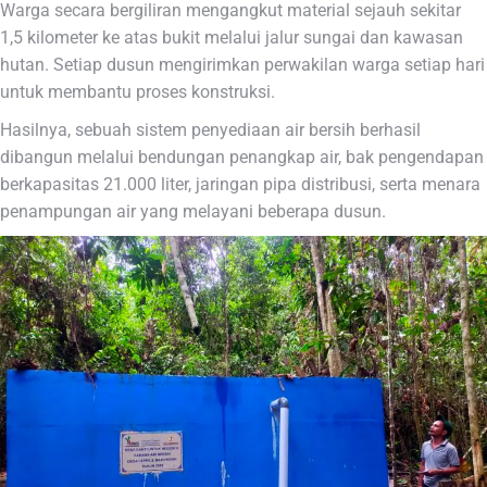
Warga secara bergiliran mengangkut material sejauh sekitar
1,5 kilometer ke atas bukit melalui jalur sungai dan kawasan
hutan. Setiap dusun mengirimkan perwakilan warga setiap hari
untuk membantu proses konstruksi.
Hasilnya, sebuah sistem penyediaan air bersih berhasil
dibangun melalui bendungan penangkap air, bak pengendapan
berkapasitas 21.000 liter, jaringan pipa distribusi, serta menara
penampungan air yang melayani beberapa dusun.