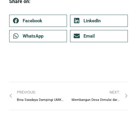
Share on:
Facebook
LinkedIn
WhatsApp
Email
PREVIOUS:
NEXT:
Bina Swadaya Dampingi UMKM Desa Tamansari Sumedang untuk Meningkatkan Daya Saing Produk Lokal
Membangun Desa Dimulai dari Pengetahuan: Kisah Pendampingan yang Mengubah Cara Masyarakat Desa Tamansari Melihat Masa Depan