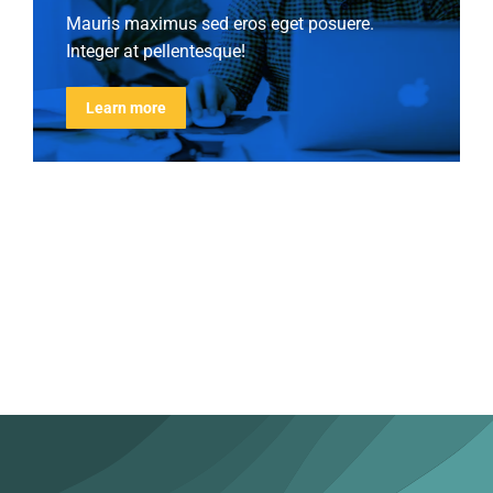
Mauris maximus sed eros eget posuere.
Integer at pellentesque!
Learn more