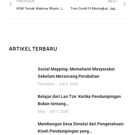
PREVIOUS:
NEXT:
KSM Ternak Makmur Bhumi Jaya, Wahana Belajar Kreatif bagi Masyarakat
Tren Covid-19 Meningkat, Jaga Imunitas Tubuh Anda dengan Madu Hutan
ARTIKEL TERBARU
Social Mapping: Memahami Masyarakat
Sebelum Merancang Perubahan
Penelitian
Juli 2, 2026
Belajar dari Lao Tze: Ketika Pendampingan
Bukan tentang…
blog
Juli 1, 2026
Membangun Desa Dimulai dari Pengetahuan:
Kisah Pendampingan yang…