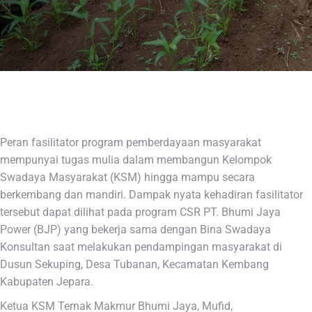
Peran fasilitator program pemberdayaan masyarakat
mempunyai tugas mulia dalam membangun Kelompok
Swadaya Masyarakat (KSM) hingga mampu secara
berkembang dan mandiri. Dampak nyata kehadiran fasilitator
tersebut dapat dilihat pada program CSR PT. Bhumi Jaya
Power (BJP) yang bekerja sama dengan Bina Swadaya
Konsultan saat melakukan pendampingan masyarakat di
Dusun Sekuping, Desa Tubanan, Kecamatan Kembang
Kabupaten Jepara.
Ketua KSM Ternak Makmur Bhumi Jaya, Mufid,