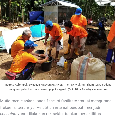
Anggota Kelompok Swadaya Masyarakat (KSM) Ternak Makmur Bhumi Jaya sedang
mengikuti pelatihan pembuatan pupuk organik (Dok: Bina Swadaya Konsultan)
Mufid menjelaskan, pada fase ini fasilitator mulai mengurangi
frekuensi perannya. Pelatihan intensif berubah menjadi
coaching
yang dilakukan per sektor bahkan per aktifitas