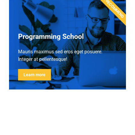
WE RECOMMEND
Programming School
Mauris maximus sed eros eget posuere.
Integer at pellentesque!
Learn more