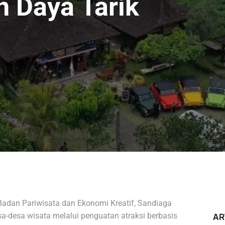
 Daya Tarik
Badan Pariwisata dan Ekonomi Kreatif, Sandiaga
-desa wisata melalui penguatan atraksi berbasis
AR