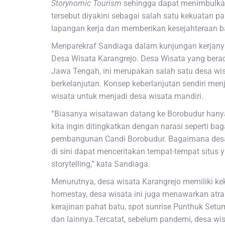
Storynomic Tourism
sehingga dapat menimbulkan 
tersebut diyakini sebagai salah satu kekuatan 
lapangan kerja dan memberikan kesejahteraan b
Menparekraf Sandiaga dalam kunjungan kerjany
Desa Wisata Karangrejo. Desa Wisata yang ber
Jawa Tengah, ini merupakan salah satu desa wisa
berkelanjutan. Konsep keberlanjutan sendiri menj
wisata untuk menjadi desa wisata mandiri.
“Biasanya wisatawan datang ke Borobudur hanya 
kita ingin ditingkatkan dengan narasi seperti b
pembangunan Candi Borobudur. Bagaimana desa i
di sini dapat menceritakan tempat-tempat situs
storytelling,” kata Sandiaga.
Menurutnya, desa wisata Karangrejo memiliki kek
homestay, desa wisata ini juga menawarkan atrak
kerajinan pahat batu, spot sunrise Punthuk Setu
dan lainnya.Tercatat, sebelum pandemi, desa wisa