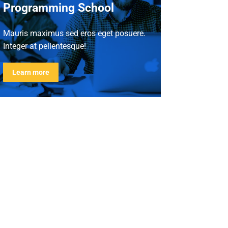
Programming School
Mauris maximus sed eros eget posuere.
Integer at pellentesque!
Learn more