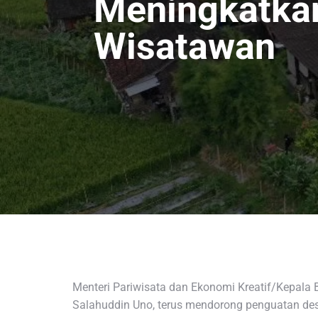
Meningkatkan
Wisatawan
Menteri Pariwisata dan Ekonomi Kreatif/Kepala 
Salahuddin Uno, terus mendorong penguatan desa