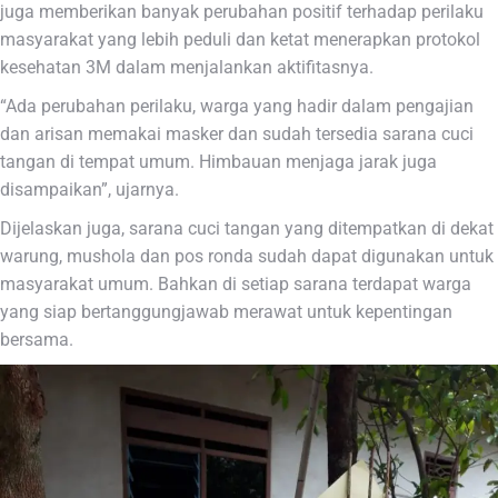
juga memberikan banyak perubahan positif terhadap perilaku
masyarakat yang lebih peduli dan ketat menerapkan protokol
kesehatan 3M dalam menjalankan aktifitasnya.
“Ada perubahan perilaku, warga yang hadir dalam pengajian
dan arisan memakai masker dan sudah tersedia sarana cuci
tangan di tempat umum. Himbauan menjaga jarak juga
disampaikan”, ujarnya.
Dijelaskan juga, sarana cuci tangan yang ditempatkan di dekat
warung, mushola dan pos ronda sudah dapat digunakan untuk
masyarakat umum. Bahkan di setiap sarana terdapat warga
yang siap bertanggungjawab merawat untuk kepentingan
bersama.