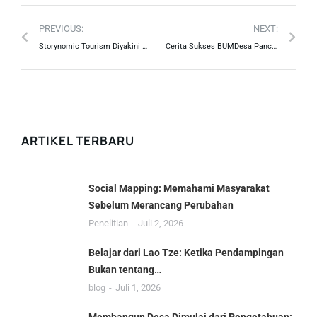
PREVIOUS:
NEXT:
Storynomic Tourism Diyakini Dapat Meningkatkan Daya Tarik Wisatawan
Cerita Sukses BUMDesa Panca Mandala dan Desa Wisata Tugu Utara
ARTIKEL TERBARU
Social Mapping: Memahami Masyarakat
Sebelum Merancang Perubahan
Penelitian
Juli 2, 2026
Belajar dari Lao Tze: Ketika Pendampingan
Bukan tentang…
blog
Juli 1, 2026