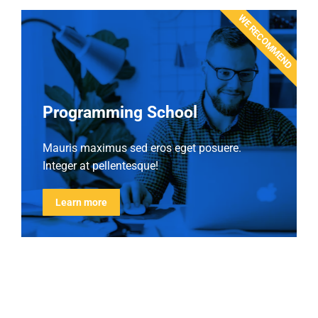
WE RECOMMEND
Programming School
Mauris maximus sed eros eget posuere.
Integer at pellentesque!
Learn more