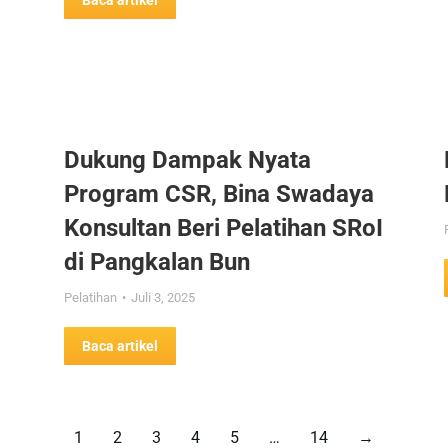
Baca artikel
Dukung Dampak Nyata
Program CSR, Bina Swadaya
Konsultan Beri Pelatihan SRoI
di Pangkalan Bun
Pelatihan
Juli 3, 2025
Baca artikel
1
2
3
4
5
…
14
→