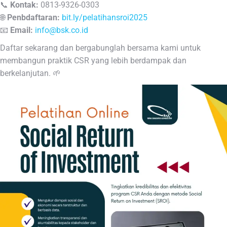
📞
Kontak:
0813-9326-0303
🌐
Penbdaftaran:
bit.ly/pelatihansroi2025
📧
Email:
info@bsk.co.id
Daftar sekarang dan bergabunglah bersama kami untuk
membangun praktik CSR yang lebih berdampak dan
berkelanjutan. 🌱