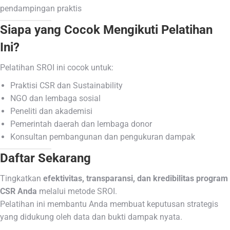
pendampingan praktis
Siapa yang Cocok Mengikuti Pelatihan
Ini?
Pelatihan SROI ini cocok untuk:
Praktisi CSR dan Sustainability
NGO dan lembaga sosial
Peneliti dan akademisi
Pemerintah daerah dan lembaga donor
Konsultan pembangunan dan pengukuran dampak
Daftar Sekarang
Tingkatkan
efektivitas, transparansi, dan kredibilitas program
CSR Anda
melalui metode SROI.
Pelatihan ini membantu Anda membuat keputusan strategis
yang didukung oleh data dan bukti dampak nyata.