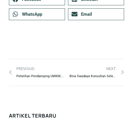
WhatsApp
Email
PREVIOUS:
NEXT:
Pelatihan Pendamping UMKM: Kunci Sukses Membangun Ekosistem Bisnis yang Kuat
Bina Swadaya Konsultan Selenggarakan Community Empowerment Training for Youth 2026
ARTIKEL TERBARU