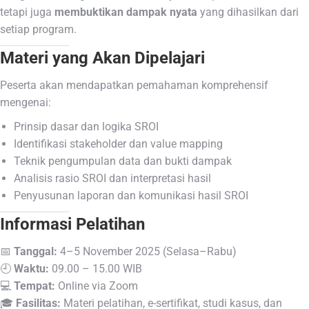
tetapi juga
membuktikan dampak nyata
yang dihasilkan dari
setiap program.
Materi yang Akan Dipelajari
Peserta akan mendapatkan pemahaman komprehensif
mengenai:
Prinsip dasar dan logika SROI
Identifikasi stakeholder dan value mapping
Teknik pengumpulan data dan bukti dampak
Analisis rasio SROI dan interpretasi hasil
Penyusunan laporan dan komunikasi hasil SROI
Informasi Pelatihan
📅
Tanggal:
4–5 November 2025 (Selasa–Rabu)
🕘
Waktu:
09.00 – 15.00 WIB
💻
Tempat:
Online via Zoom
🎓
Fasilitas:
Materi pelatihan, e-sertifikat, studi kasus, dan