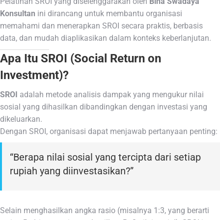
Pelatihan SROI yang diselenggarakan oleh
Bina Swadaya
Konsultan
ini dirancang untuk membantu organisasi
memahami dan menerapkan SROI secara praktis, berbasis
data, dan mudah diaplikasikan dalam konteks keberlanjutan.
Apa Itu SROI (Social Return on
Investment)?
SROI
adalah metode analisis dampak yang mengukur nilai
sosial yang dihasilkan dibandingkan dengan investasi yang
dikeluarkan.
Dengan SROI, organisasi dapat menjawab pertanyaan penting:
“Berapa nilai sosial yang tercipta dari setiap
rupiah yang diinvestasikan?”
Selain menghasilkan angka rasio (misalnya 1:3, yang berarti