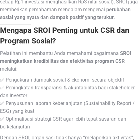
setiap Rp1 investasi menghasilkan Rp3 nilai sosial), SROI juga
memberikan pemahaman mendalam mengenai
perubahan
sosial yang nyata
dan
dampak positif yang terukur
.
Mengapa SROI Penting untuk CSR dan
Program Sosial?
Pelatihan ini membantu Anda memahami bagaimana
SROI
meningkatkan kredibilitas dan efektivitas program CSR
melalui:
✅ Pengukuran dampak sosial & ekonomi secara objektif
✅ Peningkatan transparansi & akuntabilitas bagi stakeholder
dan investor
✅ Penyusunan laporan keberlanjutan (Sustainability Report /
ESG) yang kuat
✅ Optimalisasi strategi CSR agar lebih tepat sasaran dan
berkelanjutan
Dengan SROI, organisasi tidak hanya “melaporkan aktivitas”,