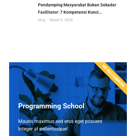
Pendamping Masyarakat Bukan Sekadar
Fasilitator: 7 Kompetensi Kunci…
blog
Maret 6, 2026
WE RECOMMEND
Programming School
Mauris maximus sed eros eget posuere.
Integer at pellentesque!