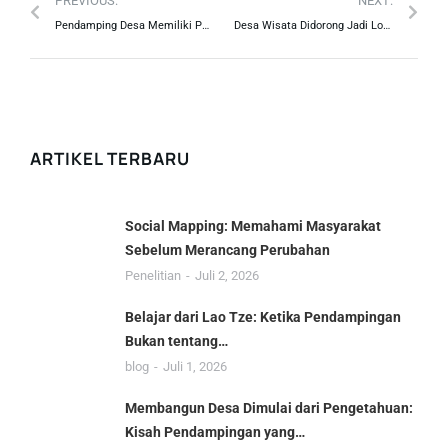
PREVIOUS:
NEXT:
Pendamping Desa Memiliki Peran Kunci Tarik Investor ke Desa
Desa Wisata Didorong Jadi Lokomotif Kebangkitan Sektor Parekraf
ARTIKEL TERBARU
Social Mapping: Memahami Masyarakat
Sebelum Merancang Perubahan
Penelitian
Juli 2, 2026
Belajar dari Lao Tze: Ketika Pendampingan
Bukan tentang…
blog
Juli 1, 2026
Membangun Desa Dimulai dari Pengetahuan:
Kisah Pendampingan yang…