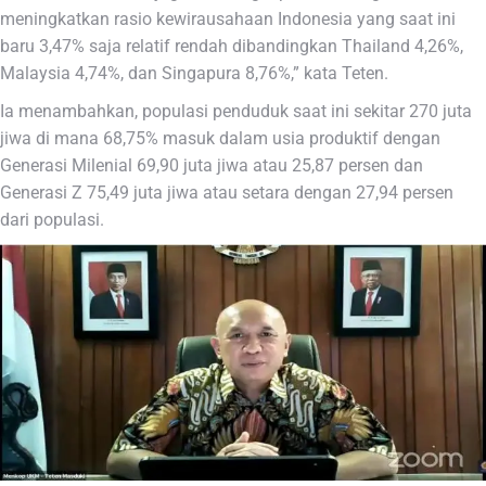
meningkatkan rasio kewirausahaan Indonesia yang saat ini
baru 3,47% saja relatif rendah dibandingkan Thailand 4,26%,
Malaysia 4,74%, dan Singapura 8,76%,” kata Teten.
Ia menambahkan, populasi penduduk saat ini sekitar 270 juta
jiwa di mana 68,75% masuk dalam usia produktif dengan
Generasi Milenial 69,90 juta jiwa atau 25,87 persen dan
Generasi Z 75,49 juta jiwa atau setara dengan 27,94 persen
dari populasi.