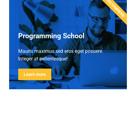
WE RECOMMEND
Programming School
Mauris maximus sed eros eget posuere.
Integer at pellentesque!
Learn more