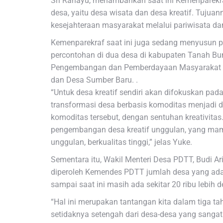
Sri Rahayu, menambahkan saat ini Kemenparek
desa, yaitu desa wisata dan desa kreatif. Tuj
kesejahteraan masyarakat melalui pariwisata dan
Kemenparekraf saat ini juga sedang menyusun 
percontohan di dua desa di kabupaten Tanah B
Pengembangan dan Pemberdayaan Masyarakat (P
dan Desa Sumber Baru. .
“Untuk desa kreatif sendiri akan difokuskan pa
transformasi desa berbasis komoditas menjadi de
komoditas tersebut, dengan sentuhan kreativit
pengembangan desa kreatif unggulan, yang mam
unggulan, berkualitas tinggi,” jelas Yuke.
Sementara itu, Wakil Menteri Desa PDTT, Budi A
diperoleh Kemendes PDTT jumlah desa yang ada 
sampai saat ini masih ada sekitar 20 ribu lebih d
“Hal ini merupakan tantangan kita dalam tiga t
setidaknya setengah dari desa-desa yang sangat te