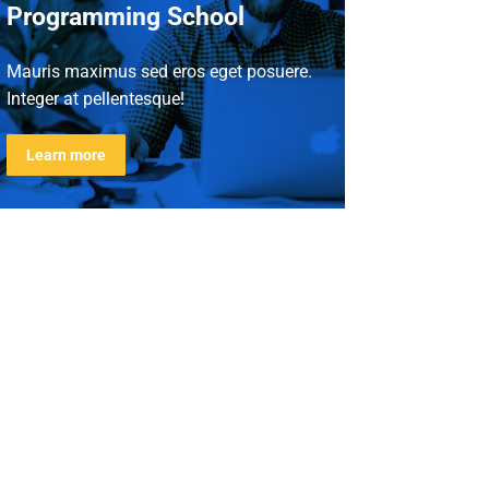
Programming School
Mauris maximus sed eros eget posuere.
Integer at pellentesque!
Learn more