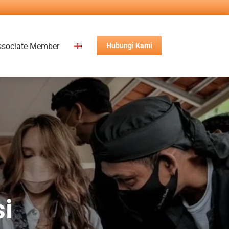
ssociate Member
Hubungi Kami
si