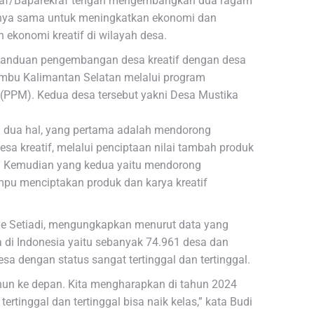
raf/Baparekraf tengah mengembangkan dua ragam
uannya sama untuk meningkatkan ekonomi dan
 ekonomi kreatif di wilayah desa.
panduan pengembangan desa kreatif dengan desa
umbu Kalimantan Selatan melalui program
PM). Kedua desa tersebut yakni Desa Mustika
da dua hal, yang pertama adalah mendorong
sa kreatif, melalui penciptaan nilai tambah produk
as. Kemudian yang kedua yaitu mendorong
pu menciptakan produk dan karya kreatif
rie Setiadi, mengungkapkan menurut data yang
di Indonesia yaitu sebanyak 74.961 desa dan
esa dengan status sangat tertinggal dan tertinggal.
ahun ke depan. Kita mengharapkan di tahun 2024
rtinggal dan tertinggal bisa naik kelas,” kata Budi