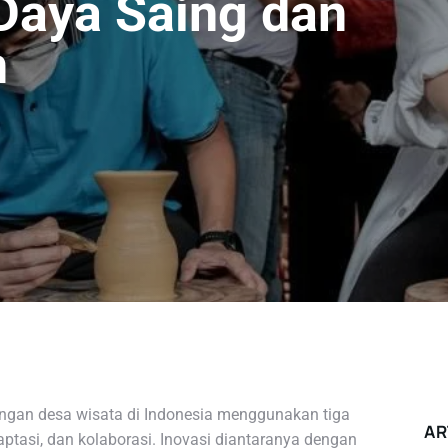
 Daya Saing dan
n
an desa wisata di Indonesia menggunakan tiga
AR
ptasi, dan kolaborasi. Inovasi diantaranya dengan