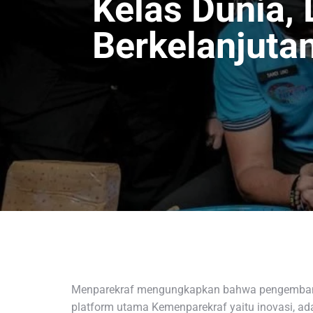
Kelas Dunia,
Berkelanjuta
Menparekraf mengungkapkan bahwa pengembang
platform utama Kemenparekraf yaitu inovasi, ada