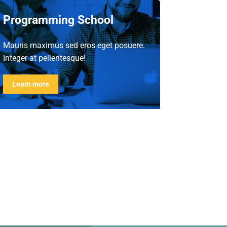
Programming School
Mauris maximus sed eros eget posuere.
Integer at pellentesque!
Learn more