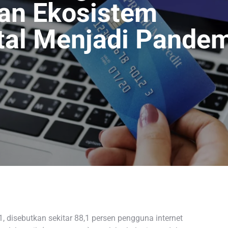
n Ekosistem
tal Menjadi Pande
, disebutkan sekitar 88,1 persen pengguna internet