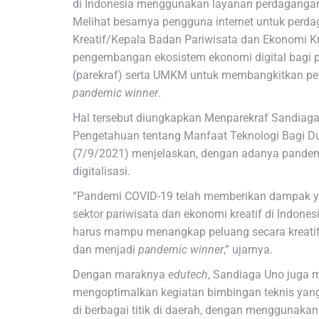
di Indonesia menggunakan layanan perdagangan 
Melihat besarnya pengguna internet untuk perd
Kreatif/Kepala Badan Pariwisata dan Ekonomi K
pengembangan ekosistem ekonomi digital bagi pa
(parekraf) serta UMKM untuk membangkitkan pe
pandemic winner
.
Hal tersebut diungkapkan Menparekraf Sandiaga 
Pengetahuan tentang Manfaat Teknologi Bagi Du
(7/9/2021) menjelaskan, dengan adanya pandemi
digitalisasi.
“Pandemi COVID-19 telah memberikan dampak ya
sektor pariwisata dan ekonomi kreatif di Indonesi
harus mampu menangkap peluang secara kreati
dan menjadi
pandemic winner
,” ujarnya.
Dengan maraknya
edutech
, Sandiaga Uno juga 
mengoptimalkan kegiatan bimbingan teknis yang
di berbagai titik di daerah, dengan menggunakan