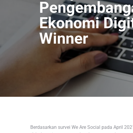
Pengembanga
Ekonomi Digi
Winner
Berdasarkan survei We Are Social pada April 2021