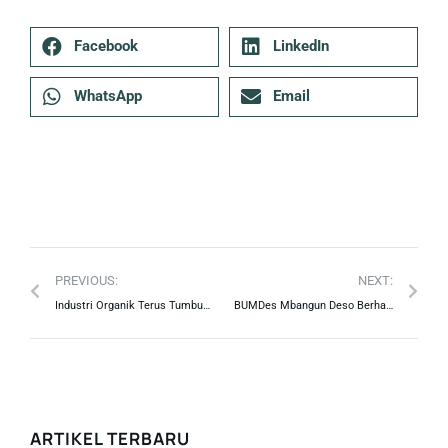
Facebook
LinkedIn
WhatsApp
Email
PREVIOUS:
NEXT:
Industri Organik Terus Tumbuh, Arto Biantoro Tekankan Pentingnya Sebuah Branding
BUMDes Mbangun Deso Berhasil Kembangkan Wisata Edupark
ARTIKEL TERBARU