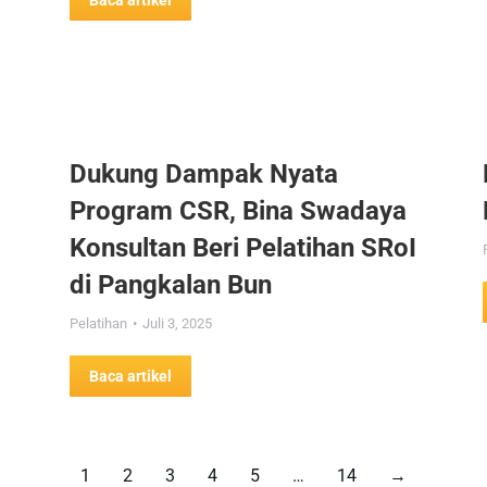
Baca artikel
Dukung Dampak Nyata
Program CSR, Bina Swadaya
Konsultan Beri Pelatihan SRoI
di Pangkalan Bun
Pelatihan
Juli 3, 2025
Baca artikel
1
2
3
4
5
…
14
→