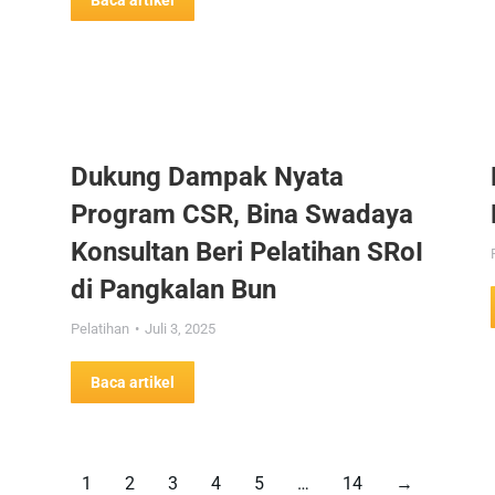
Baca artikel
Dukung Dampak Nyata
Program CSR, Bina Swadaya
Konsultan Beri Pelatihan SRoI
di Pangkalan Bun
Pelatihan
Juli 3, 2025
Baca artikel
1
2
3
4
5
…
14
→