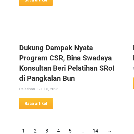
Baca artikel
Dukung Dampak Nyata
Program CSR, Bina Swadaya
Konsultan Beri Pelatihan SRoI
di Pangkalan Bun
Pelatihan
Juli 3, 2025
Baca artikel
1
2
3
4
5
…
14
→