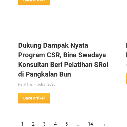
Baca artikel
Dukung Dampak Nyata
Program CSR, Bina Swadaya
Konsultan Beri Pelatihan SRoI
di Pangkalan Bun
Pelatihan
Juli 3, 2025
Baca artikel
1
2
3
4
5
…
14
→