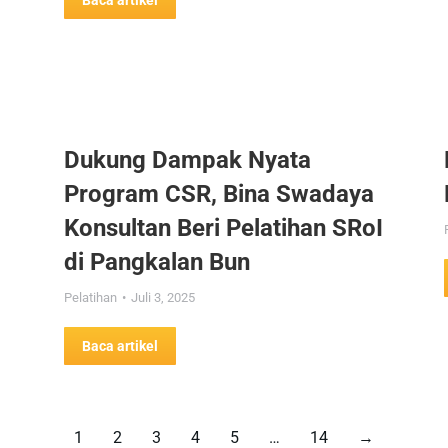
Baca artikel
Dukung Dampak Nyata
Program CSR, Bina Swadaya
Konsultan Beri Pelatihan SRoI
di Pangkalan Bun
Pelatihan
Juli 3, 2025
Baca artikel
1
2
3
4
5
…
14
→