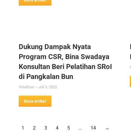
Baca artikel
Dukung Dampak Nyata
Program CSR, Bina Swadaya
Konsultan Beri Pelatihan SRoI
di Pangkalan Bun
Pelatihan
Juli 3, 2025
Baca artikel
1
2
3
4
5
…
14
→