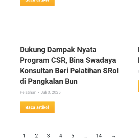
Baca artikel
Dukung Dampak Nyata
Program CSR, Bina Swadaya
Konsultan Beri Pelatihan SRoI
di Pangkalan Bun
Pelatihan
Juli 3, 2025
Baca artikel
1
2
3
4
5
…
14
→