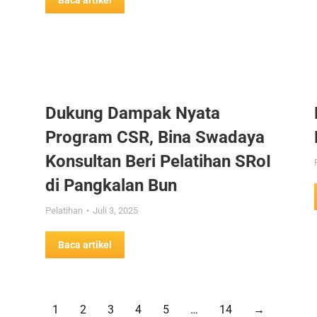
Baca artikel
Dukung Dampak Nyata
Program CSR, Bina Swadaya
Konsultan Beri Pelatihan SRoI
di Pangkalan Bun
Pelatihan
Juli 3, 2025
Baca artikel
1
2
3
4
5
…
14
→