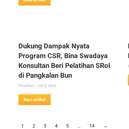
Baca artikel
Dukung Dampak Nyata
Program CSR, Bina Swadaya
Konsultan Beri Pelatihan SRoI
di Pangkalan Bun
Pelatihan
Juli 3, 2025
Baca artikel
1
2
3
4
5
…
14
→