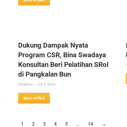
Baca artikel
Dukung Dampak Nyata
Program CSR, Bina Swadaya
Konsultan Beri Pelatihan SRoI
di Pangkalan Bun
Pelatihan
Juli 3, 2025
Baca artikel
1
2
3
4
5
…
14
→