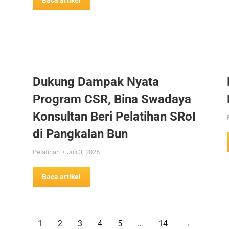
Baca artikel
Dukung Dampak Nyata
Program CSR, Bina Swadaya
Konsultan Beri Pelatihan SRoI
di Pangkalan Bun
Pelatihan
Juli 3, 2025
Baca artikel
1
2
3
4
5
…
14
→