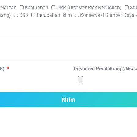
elautan
Kehutanan
DRR (Dicaster Risk Reduction)
Stu
bang)
CSR
Perubahan Iklim
Konservasi Sumber Daya
MB)
Dokumen Pendukung (Jika a
Kirim