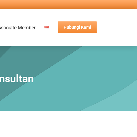
ssociate Member
Hubungi Kami
nsultan