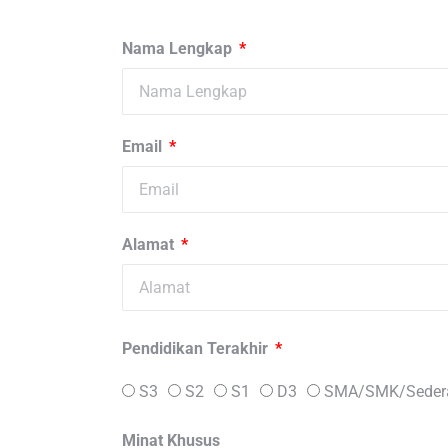
Nama Lengkap
Email
Alamat
Pendidikan Terakhir
S3
S2
S1
D3
SMA/SMK/Sedera
Minat Khusus