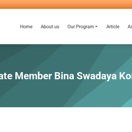
Home
About us
Our Program
Article
A
ate Member Bina Swadaya Ko